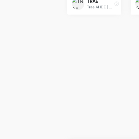
TRAE
Trae AI IDE | 国内首款AI原生集成开发环境，深度集成Doubao-1.5-pro与DeepSeek模型，支持中文自然语言一键生成完整代码框架，实时预览前端效果并智能修复BUG。首创Builder模式实现需求到代码的自动化开发，兼容Windows/macOS系统，官网下载即用。