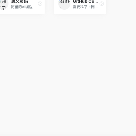
通义灵码
GitHub Copilot
阿里的AI编程助手。灵动指间，快码加编，你的智能编码助手。基于通义大模型，提供代码智能生成、研发智能问答能力。
需要科学上网，Github官方出品的AI编程助手,也是现在生成质量和理解程度最高的助手，每年100美金。