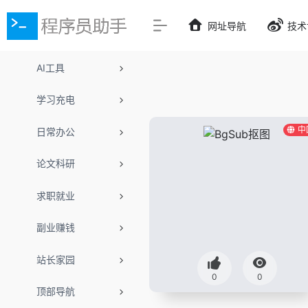
网址导航
技术
AI工具
学习充电
中
日常办公
论文科研
求职就业
副业赚钱
站长家园
0
0
顶部导航