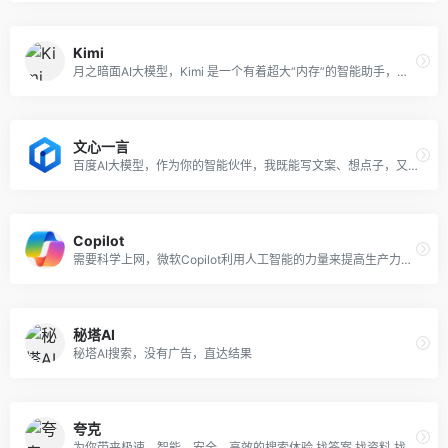
Kimi
月之暗面AI大模型，Kimi 是一个有着超大“内存”的智能助手，可以一口气读完二十万字的小说，还会上网冲浪，快来跟他聊聊吧。
文心一言
百度AI大模型，作为你的智能伙伴，我既能写文案、想点子，又能你陪你聊天、答疑解惑。
Copilot
需要科学上网，微软Copilot利用人工智能的力量来提高生产力，释放创造力，并通过简单的聊天体验帮助您更好地理解信息。
秘塔AI
秘塔AI搜索，没有广告，直达结果
夸克
为你带来极速、智能、安全、高效的搜索体验,找答案,找资料,找工具,办公,学习,工作必备应用。