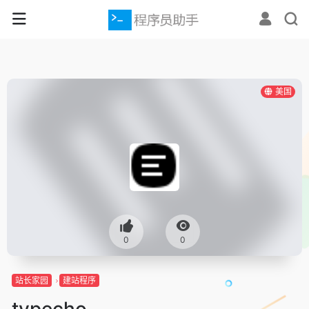
美国
0
0
站长家园
建站程序
typecho