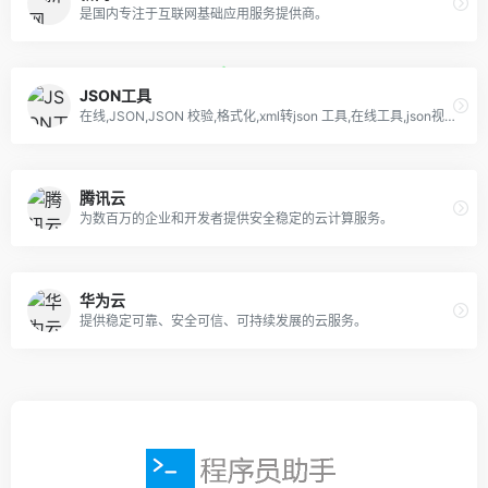
是国内专注于互联网基础应用服务提供商。
JSON工具
在线,JSON,JSON 校验,格式化,xml转json 工具,在线工具,json视图,可视化,程序,服务器,域名注册,正则表达式,测试,在线json格式化工具,json 格式化,json格式化工具,json字符串格式化,json 在线查看器,json在线,json 在线验证,json tools online,在线文字对比工具
腾讯云
为数百万的企业和开发者提供安全稳定的云计算服务。
华为云
提供稳定可靠、安全可信、可持续发展的云服务。