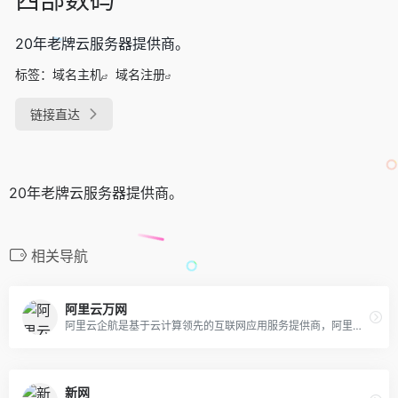
20年老牌云服务器提供商。
标签：
域名主机
域名注册
链接直达
20年老牌云服务器提供商。
相关导航
阿里云万网
阿里云企航是基于云计算领先的互联网应用服务提供商，阿里云旗下品牌，是中国最大的域名注册服务提供商，中国虚拟主机服务的开创者，中国企业邮箱服务的领先者和中国网站建设服务的创新者。
新网