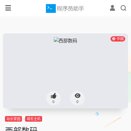
中国
0
0
站长家园
域名主机
西部数码