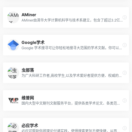
AMiner
AMiner由清华大学计算机科学与技术系建立，包含了超过3.2亿学术论文/专利和1.33 亿学者的科技图谱，提供学术检索、论文检索，推荐订阅、论文专利、学者画像、文献追踪、趋势分析等科技情报服务，是拥有我国完全自主知识产权的学术科技情报大数据挖掘与服务系统平台。
Google学术
Google 学术搜寻可让你轻松地搜寻大范围的学术文献。你可以广泛搜寻多种学门和来源的文献，例如文章、论文、书籍、摘要以及法院判决理由。
虫部落
为广大科研工作者,高校学生,以及学术爱好者提供方便、权威的学术搜索入口,是你的学术搜索第一站!
维普网
国内大型中文期刊文献服务平台，提供各类学术论文、各类范文、中小学课件、教学资料等文献下载。网站主营业务包括论文检测服务、优先出版服务、论文选题下载，在线分享下载等。
必应学术
必应可帮助你将理论付诸实践，使得搜索更加方便快捷，从而达到事半功倍的效果。