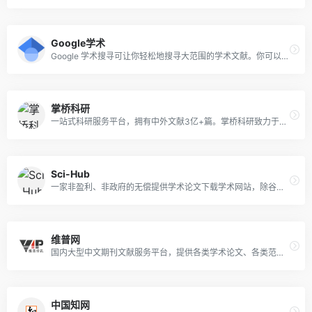
Google学术
Google 学术搜寻可让你轻松地搜寻大范围的学术文献。你可以广泛搜寻多种学门和来源的文献，例如文章、论文、书籍、摘要以及法院判决理由。
掌桥科研
一站式科研服务平台，拥有中外文献3亿+篇。掌桥科研致力于为广大科研工作者提供方便、快捷的一站式科技文献查询与下载，以及文档翻译、文档转换、收录引证和科技查新等科研服务。
Sci-Hub
一家非盈利、非政府的无偿提供学术论文下载学术网站，除谷歌学术、Sci-Hub、LibGen及PubMed等资源外，还整合了一系列其他可在互联网上公开获取的中英文学术资源，可以一站式搜索并免费下载国内外文献、专利、书籍等学术资料。
维普网
国内大型中文期刊文献服务平台，提供各类学术论文、各类范文、中小学课件、教学资料等文献下载。网站主营业务包括论文检测服务、优先出版服务、论文选题下载，在线分享下载等。
中国知网