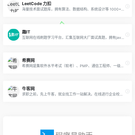
LeetCode 力扣
海量技术面试题库，拥有算法、数据结构、系统设计等 1000+题目，帮助你高效提升编程技能，轻松拿下世界 IT 名企 Dream Offer。
趣IT
互联网在线刷题学习平台，汇集互联网大厂面试真题，拥有java、C++、Python、前端、产品经理、软件测试、新媒体运营等多个热门IT岗位面试笔试题库，提供能力测评、面试刷题、笔试刷题、程序员刷题、面试经验分享、IT技术交流、实习内推等服务。
希赛网
希赛网是集软件水平考试（软考）、PMP、通信工程师、一级建造师、二级建造师、教师资格证、人力资源管理师等考试培训及企业内训辅导机构，提供软考（信息系统项目管理师、系统集成项目管理工程师、网络工程师等软考所有级别科目）、PMP、通信工程师、一建和二建等考试的报名时间及入口、成绩查询入口、历年真题库及答案、网络课堂、面授培训、出版辅导教材、视频教程和讲师答疑等于一体的在线教育服务平台。
牛客网
求职之前，先上牛客，就业找工作一站解决。在线进行企业校招实习笔试面试真题模拟考试练习，全面提升求职竞争力，找到好工作，拿到好offer。