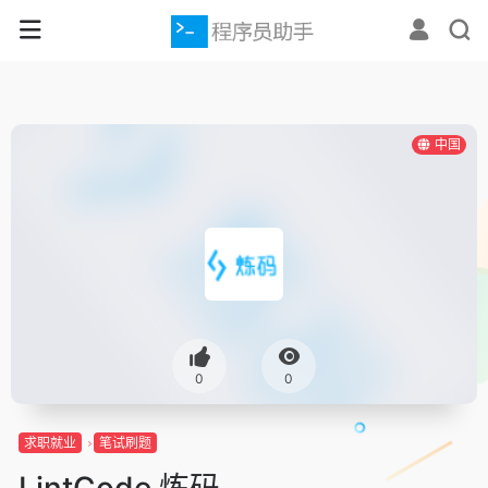
中国
0
0
求职就业
笔试刷题
LintCode 炼码