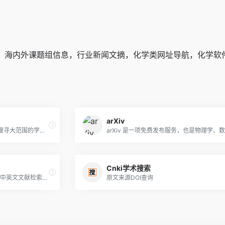
，海内外课题组信息，行业新闻文摘，化学类网址导航，化学软
arXiv
Google 学术搜寻可让你轻松地搜寻大范围的学术文献。你可以广泛搜寻多种学门和来源的文献，例如文章、论文、书籍、摘要以及法院判决理由。
Cnki学术搜索
百度学术搜索，是一个提供海量中英文文献检索的学术资源搜索平台，涵盖了各类学术期刊、学位、会议论文，旨在为国内外学者提供最好的科研体验。
原文来源DOI查询