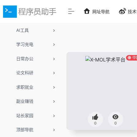
网址导航
技术
AI工具
学习充电
中
日常办公
论文科研
求职就业
副业赚钱
站长家园
0
0
顶部导航