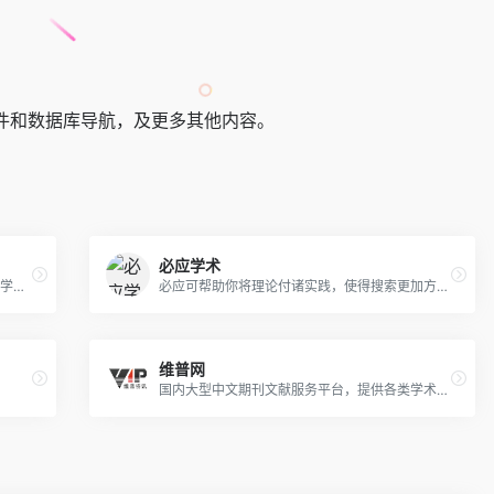
件和数据库导航，及更多其他内容。
必应学术
arXiv 是一项免费发布服务，也是物理学、数学、计算机科学领域近 240 万篇学术论文的开放存取档案库。
必应可帮助你将理论付诸实践，使得搜索更加方便快捷，从而达到事半功倍的效果。
维普网
国内大型中文期刊文献服务平台，提供各类学术论文、各类范文、中小学课件、教学资料等文献下载。网站主营业务包括论文检测服务、优先出版服务、论文选题下载，在线分享下载等。