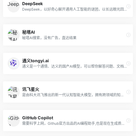
DeepSeek
DeepSeek，以好奇心解开通用人工智能的谜团，以长远眼光回答关键问题。
秘塔AI
秘塔AI搜索，没有广告，直达结果
通义tongyi.ai
通义是一个通情、达义的国产AI模型，可以帮你解答问题、文档阅读、联网搜索并写作总结，最多支持1000万字的文档速读。通义tongyi.ai_你的全能AI助手
讯飞星火
是由科大讯飞推出的新一代认知智能大模型，拥有跨领域的知识和语言理解能力，能够基于自然对话方式理解与执行任务，提供语言理解、知识问答、逻辑推理、数学题解答、代码理解与编写等多种能力。
GitHub Copilot
需要科学上网，Github官方出品的AI编程助手,也是现在生成质量和理解程度最高的助手，每年100美金。