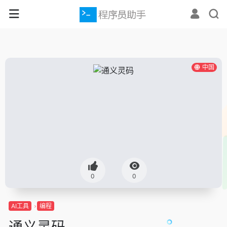
中国
0
0
AI工具
编程
通义灵码