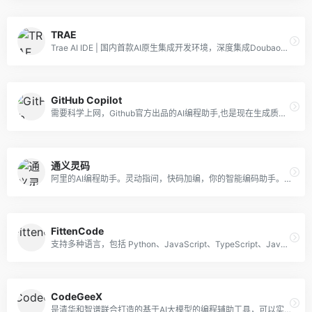
TRAE
Trae AI IDE | 国内首款AI原生集成开发环境，深度集成Doubao-1.5-pro与DeepSeek模型，支持中文自然语言一键生成完整代码框架，实时预览前端效果并智能修复BUG。首创Builder模式实现需求到代码的自动化开发，兼容Windows/macOS系统，官网下载即用。
GitHub Copilot
需要科学上网，Github官方出品的AI编程助手,也是现在生成质量和理解程度最高的助手，每年100美金。
通义灵码
阿里的AI编程助手。灵动指间，快码加编，你的智能编码助手。基于通义大模型，提供代码智能生成、研发智能问答能力。
FittenCode
支持多种语言，包括 Python、JavaScript、TypeScript、Java、C、C++ 等。可以在 Visual Studio Code 侧边栏内生成代码、生成注释、编辑代码、解释代码、生成测试、查找错误等。
CodeGeeX
是清华和智谱联合打造的基于AI大模型的编程辅助工具，可以实现自动代码生成、代码翻译、自动编写注释等功能，支持20多种编程语言。