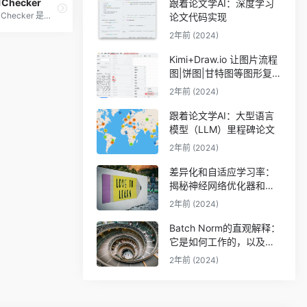
1Checker
跟着论文学AI：深度学习
1Checker 是您理想的校对解决方案。它集拼写检查、语法检查、风格审查、词汇强化、词典、翻译等功能于一身。
论文代码实现
2年前 (2024)
Kimi+Draw.io 让图片流程
图|饼图|甘特图等图形复活
（可编辑）
2年前 (2024)
跟着论文学AI：大型语言
模型（LLM）里程碑论文
2年前 (2024)
差异化和自适应学习率：
揭秘神经网络优化器和调
度器
2年前 (2024)
Batch Norm的直观解释：
它是如何工作的，以及神
经网络为什么需要它
2年前 (2024)