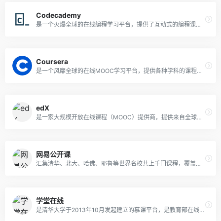
Codecademy
是一个火爆全球的在线编程学习平台，提供了互动式的编程课程和编程挑战，帮助用户学习网页开发、数据科学和其他计算机科学相关主题。
Coursera
是一个风靡全球的在线MOOC学习平台，提供各种学科的课程，包括计算机科学和编程。您可以访问全球各地大学和组织的大量课程。该平台还提供Web开发，数据科学，机器学习、人工智能等相关主题的课程。
edX
是一家大规模开放在线课程（MOOC）提供商，提供来自全球顶尖大学和组织的在线课程和证书。它是由哈佛大学和麻省理工学院创立的非营利组织。提供各种学科的课程，包括计算机科学和编程。该平台还提供Web开发，数据科学，机器学习等相关主题的课程。
网易公开课
汇集清华、北大、哈佛、耶鲁等世界名校共上千门课程，覆盖科学、经济、人文、哲学等22个领域，在这里你可以开拓视野看世界，获取有深度的好知识。
学堂在线
是清华大学于2013年10月发起建立的慕课平台，是教育部在线教育研究中心的研究交流和成果应用平台。运行了来自清华大学、北京大学、复旦大学、中国科技大学，以及麻省理工学院、斯坦福大学、加州大学伯克利分校等国内外高校的超过2300门优质课程，覆盖13大学科门类。