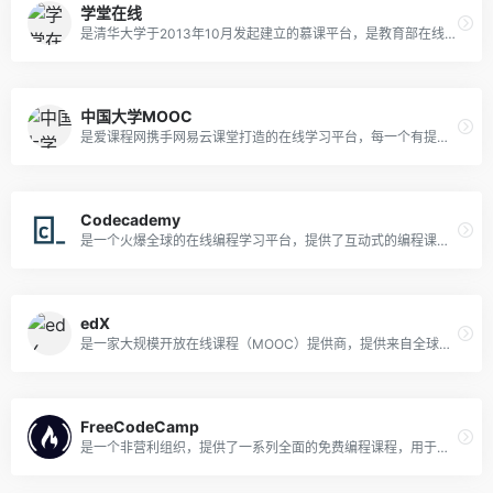
学堂在线
是清华大学于2013年10月发起建立的慕课平台，是教育部在线教育研究中心的研究交流和成果应用平台。运行了来自清华大学、北京大学、复旦大学、中国科技大学，以及麻省理工学院、斯坦福大学、加州大学伯克利分校等国内外高校的超过2300门优质课程，覆盖13大学科门类。
中国大学MOOC
是爱课程网携手网易云课堂打造的在线学习平台，每一个有提升愿望的人，都可以在这里学习中国优质的大学课程，学完还能获得认证证书。
Codecademy
是一个火爆全球的在线编程学习平台，提供了互动式的编程课程和编程挑战，帮助用户学习网页开发、数据科学和其他计算机科学相关主题。
edX
是一家大规模开放在线课程（MOOC）提供商，提供来自全球顶尖大学和组织的在线课程和证书。它是由哈佛大学和麻省理工学院创立的非营利组织。提供各种学科的课程，包括计算机科学和编程。该平台还提供Web开发，数据科学，机器学习等相关主题的课程。
FreeCodeCamp
是一个非营利组织，提供了一系列全面的免费编程课程，用于帮助编程入门人员学习网页开发和计算机科学。网站上的课程包括互动编程挑战、文章教程和视频讲解等。