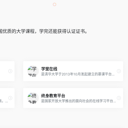
国优质的大学课程，学完还能获得认证证书。
学堂在线
是清华大学于2013年10月发起建立的慕课平台，是教育部在线教育研究中心的研究交流和成果应用平台。运行了来自清华大学、北京大学、复旦大学、中国科技大学，以及麻省理工学院、斯坦福大学、加州大学伯克利分校等国内外高校的超过2300门优质课程，覆盖13大学科门类。
终身教育平台
是一家大规模开放在线课程（MOOC）提供商，提供来自全球顶尖大学和组织的在线课程和证书。它是由哈佛大学和麻省理工学院创立的非营利组织。提供各种学科的课程，包括计算机科学和编程。该平台还提供Web开发，数据科学，机器学习等相关主题的课程。
是国家开放大学推出的面向社会的在线学习平台，提供多样化的学习资源和活动，涵盖文化、科学、职场、健康等领域。