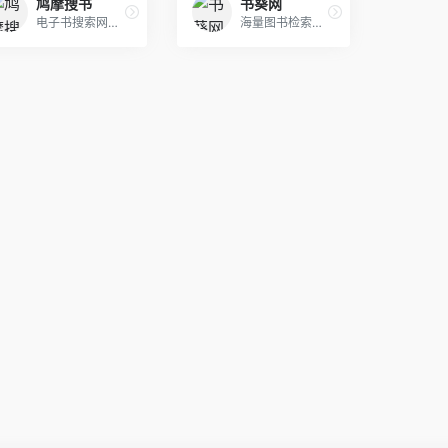
鸠摩搜书
书葵网
电子书搜索网站，直接输入书籍名称即可搜索下载。
海量图书检索下载。