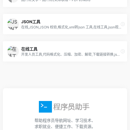
JSON工具
在线,JSON,JSON 校验,格式化,xml转json 工具,在线工具,json视图,可视化,程序,服务器,域名注册,正则表达式,测试,在线json格式化工具,json 格式化,json格式化工具,json字符串格式化,json 在线查看器,json在线,json 在线验证,json tools online,在线文字对比工具
在线工具
开发人员工具,代码格式化、压缩、加密、解密,下载链接转换,json格式化,正则测试工具,favicon在线制作,字帖工具,中文简繁体转换,迅雷下载链接转换,进制转换,二维码,照片压缩,pdf合并。
帮助程序员导航网址、学习技术、
求职就业、便捷工作、下载资源。