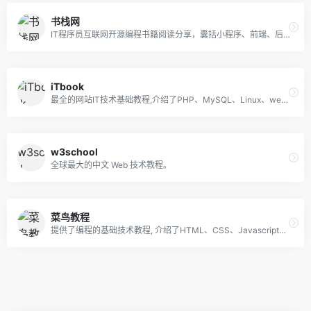
书栈网
IT程序员互联网开源编程书籍阅读分享，囊括小程序、前端、后端、移动端、云计算、大数据、区块链、机器学习、人工智能和面试笔试等相关书籍，助你码力十足！
iTbook
最全的网站IT技术基础教程,介绍了PHP、MySQL、Linux、web服务器、redis、memcache、javascript、HTML5、css、seo等各种编程语言配置、使用、技巧、安全等知识。
w3school
全球最大的中文 Web 技术教程。
菜鸟教程
提供了编程的基础技术教程, 介绍了HTML、CSS、Javascript、Python,Java,Ruby,C,PHP , MySQL等各种编程语言的基础知识。