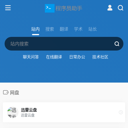
站内
搜索
翻译
学术
站长
聊天问答
在线翻译
日常办公
技术社区
网盘
迅雷云盘
迅雷云盘