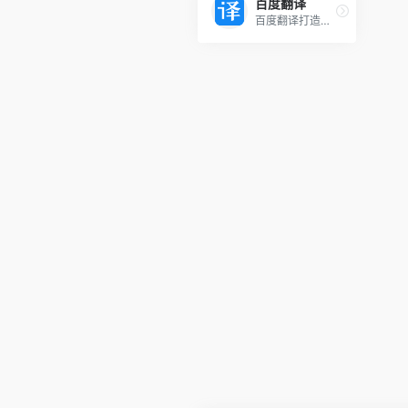
百度翻译
百度翻译打造的新一代AI大模型翻译平台，为用户提供翻译和阅读外文场景的一站式智能解决方案，包括AI翻译、英文润色、双语审校、语法分析等多种能力，是智能时代不可或缺的翻译生产力终极加速器。