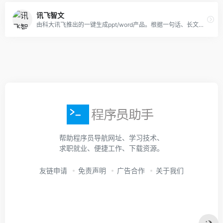
讯飞智文
由科大讯飞推出的一键生成ppt/word产品。根据一句话、长文本、音视频等指令智能生成文档，同时支持在线编辑、美化、排版、导出、一键动效、自动生成演讲稿等功能，让AI全流程服务到底。
帮助程序员导航网址、学习技术、
求职就业、便捷工作、下载资源。
友链申请
免责声明
广告合作
关于我们